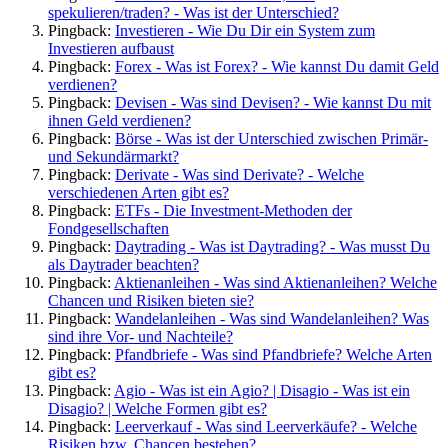
spekulieren/traden? - Was ist der Unterschied?
Pingback:
Investieren - Wie Du Dir ein System zum
Investieren aufbaust
Pingback:
Forex - Was ist Forex? - Wie kannst Du damit Geld
verdienen?
Pingback:
Devisen - Was sind Devisen? - Wie kannst Du mit
ihnen Geld verdienen?
Pingback:
Börse - Was ist der Unterschied zwischen Primär-
und Sekundärmarkt?
Pingback:
Derivate - Was sind Derivate? - Welche
verschiedenen Arten gibt es?
Pingback:
ETFs - Die Investment-Methoden der
Fondgesellschaften
Pingback:
Daytrading - Was ist Daytrading? - Was musst Du
als Daytrader beachten?
Pingback:
Aktienanleihen - Was sind Aktienanleihen? Welche
Chancen und Risiken bieten sie?
Pingback:
Wandelanleihen - Was sind Wandelanleihen? Was
sind ihre Vor- und Nachteile?
Pingback:
Pfandbriefe - Was sind Pfandbriefe? Welche Arten
gibt es?
Pingback:
Agio - Was ist ein Agio? | Disagio - Was ist ein
Disagio? | Welche Formen gibt es?
Pingback:
Leerverkauf - Was sind Leerverkäufe? - Welche
Risiken bzw. Chancen bestehen?