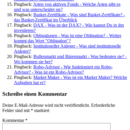
Pingback:
Arten von aktiven Fonds - Welche Arten gibt es
und was unterscheidet sie?
Pingback:
Basket-Zertifikate - Was sind Basket-Zertifikate? -
das Basket-Zertifikat im Überblick
Pingback:
DAX - Was ist der DAX? - Wie kannst Du in ihn
investieren?
Pingback:
Obligationen - Was ist eine Obligation? - Woher
kommt das Wort "Obligation"?
Pingback:
Institutioneller Anleger - Was sind institutionelle
Anleger?
Pingback:
Bullenmarkt und Bärenmarkt - Was bedeuten sie? -
Wo kommen sie her?
Pingback:
Robo-Advisor - Wie funktioniert ein Robo-
Advisor? - Was ist ein Robo-Advisor?
Pingback:
Market Maker - Was ist ein Market Maker? Welche
Aufgaben hat er?
Schreibe einen Kommentar
Deine E-Mail-Adresse wird nicht veröffentlicht.
Erforderliche
Felder sind mit
*
markiert
Kommentar
*