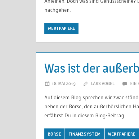
Anleihen. Doch was sind Genussscheine? D
nachgehen.
WERTPAPIERE
Was ist der außer
18. MAI 2019
LARS VOGEL
EIN
Auf diesem Blog sprechen wir zwar ständi
neben der Börse, den außerbörslichen Ha
erfährst Du in diesem Blog-Beitrag.
BÖRSE
FINANZSYSTEM
WERTPAPIERE