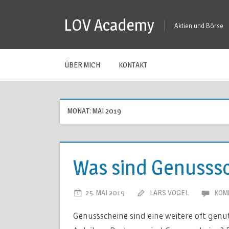
Zum
LOV Academy
Inhalt
Aktien und Börse
springen
ÜBER MICH
KONTAKT
MONAT:
MAI 2019
Was sind Genusss
25. MAI 2019
LARS VOGEL
KOM
Genussscheine sind eine weitere oft gen