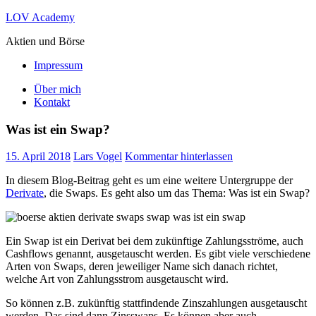
Zum
LOV Academy
Inhalt
Aktien und Börse
springen
Impressum
Über mich
Kontakt
Was ist ein Swap?
15. April 2018
Lars Vogel
Kommentar hinterlassen
In diesem Blog-Beitrag geht es um eine weitere Untergruppe der
Derivate
, die Swaps. Es geht also um das Thema: Was ist ein Swap?
Ein Swap ist ein Derivat bei dem zukünftige Zahlungsströme, auch
Cashflows genannt, ausgetauscht werden. Es gibt viele verschiedene
Arten von Swaps, deren jeweiliger Name sich danach richtet,
welche Art von Zahlungsstrom ausgetauscht wird.
So können z.B. zukünftig stattfindende Zinszahlungen ausgetauscht
werden. Das sind dann Zinsswaps. Es können aber auch