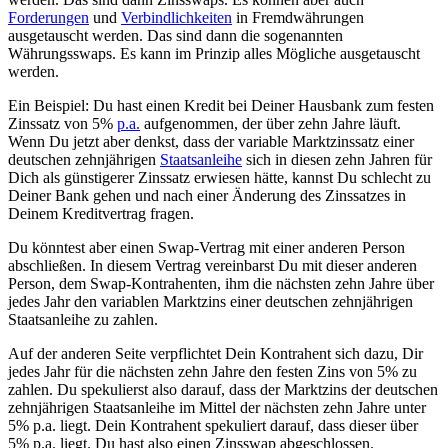
Forderungen
und
Verbindlichkeiten
in Fremdwährungen
ausgetauscht werden. Das sind dann die sogenannten
Währungsswaps. Es kann im Prinzip alles Mögliche ausgetauscht
werden.
Ein Beispiel: Du hast einen Kredit bei Deiner Hausbank zum festen
Zinssatz von 5%
p.a.
aufgenommen, der über zehn Jahre läuft.
Wenn Du jetzt aber denkst, dass der variable Marktzinssatz einer
deutschen zehnjährigen
Staatsanleihe
sich in diesen zehn Jahren für
Dich als günstigerer Zinssatz erwiesen hätte, kannst Du schlecht zu
Deiner Bank gehen und nach einer Änderung des Zinssatzes in
Deinem Kreditvertrag fragen.
Du könntest aber einen Swap-Vertrag mit einer anderen Person
abschließen. In diesem Vertrag vereinbarst Du mit dieser anderen
Person, dem Swap-Kontrahenten, ihm die nächsten zehn Jahre über
jedes Jahr den variablen Marktzins einer deutschen zehnjährigen
Staatsanleihe zu zahlen.
Auf der anderen Seite verpflichtet Dein Kontrahent sich dazu, Dir
jedes Jahr für die nächsten zehn Jahre den festen Zins von 5% zu
zahlen. Du spekulierst also darauf, dass der Marktzins der deutschen
zehnjährigen Staatsanleihe im Mittel der nächsten zehn Jahre unter
5% p.a. liegt. Dein Kontrahent spekuliert darauf, dass dieser über
5% p.a. liegt. Du hast also einen Zinsswap abgeschlossen.