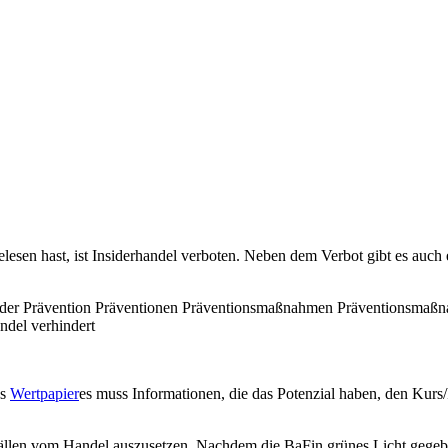
lesen hast, ist Insiderhandel verboten. Neben dem Verbot gibt es auc
es
Wertpapier
es muss Informationen, die das Potenzial haben, den Kurs/P
ällen vom Handel auszusetzen. Nachdem die BaFin grünes Licht gegeben h