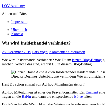
Zum
LOV Academy
Inhalt
Aktien und Börse
springen
Impressum
Über mich
Kontakt
Wie wird Insiderhandel verhindert?
28. Dezember 2019
Lars Vogel
Kommentar hinterlassen
Wie wird Insiderhandel verhindert? Wie Du im
letzten Blog-Beitrag
ge
machen. Welche das sind, erährst Du in diesem Blog-Beitrag.
Hast Du schon einmal von Ad-hoc-Mitteilungen gehört?
Ad-hoc Mitteilungen ist eines der Präventionsmittel. Ein
Emittent
ein
Tagen an die
BaFin
und dann die entsprechende
Börse
leiten.
Die Börse hat die Möglichkeit, das Wertpapier in sehr gravierenden F