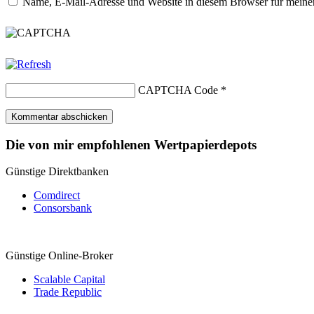
Name, E-Mail-Adresse und Website in diesem Browser für meine
CAPTCHA Code
*
Die von mir empfohlenen Wertpapierdepots
Günstige Direktbanken
Comdirect
Consorsbank
Günstige Online-Broker
Scalable Capital
Trade Republic