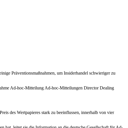
h einige Präventionsmaßnahmen, um Insiderhandel schwieriger zu
reis des Wertpapieres stark zu beeinflussen, innerhalb von vier
at, leitet sie die Information an die deutsche Gesellschaft für Ad-