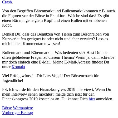
Crash
.
Von den Begriffen Bärenmarkt und Bullenmarkt kommen z.B. auch
die Figuren vor der Börse in Frankfurt. Welche sind das? Es gibt
einen Bär mit geneigtem Kopf und einen Bullen mit erhobenen
Kopf.
Denkst Du, dass das Benutzen von Tieren zum Beschreiben von
Kursverläufen geeignet ist oder nicht und eher verwirrt? Lass es
mich in den Kommentaren wissen!
Bullenmarkt und Bärenmarkt – Was bedeuten sie? Hast Du noch
offen gebliebene Fragen zu diesem Thema? Wenn ja, dann schreibe
mir doch einfach eine E-Mail. Meine E-Mail-Adresse findest Du
unter
Kontakt
.
Viel Erfolg wünscht Dir Lars Vogel! Der Börsencoach für
Jugendliche!
PS: Ich wurde für den Finanzkongress 2019 interviewt. Wenn Du
mein Interview sehen möchtest, melde dich jetzt für den
Finanzkongress 2019 kostenlos an. Du kannst Dich
hier
anmelden.
Börse
Wertpapiere
Beitragsnavigation
Vorheriger Beitrag