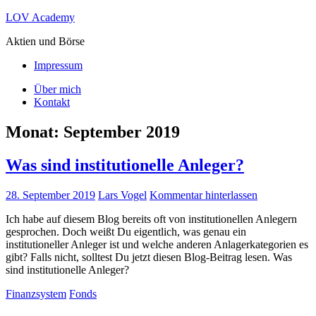
Zum
LOV Academy
Inhalt
Aktien und Börse
springen
Impressum
Über mich
Kontakt
Monat:
September 2019
Was sind institutionelle Anleger?
28. September 2019
Lars Vogel
Kommentar hinterlassen
Ich habe auf diesem Blog bereits oft von institutionellen Anlegern
gesprochen. Doch weißt Du eigentlich, was genau ein
institutioneller Anleger ist und welche anderen Anlagerkategorien es
gibt? Falls nicht, solltest Du jetzt diesen Blog-Beitrag lesen. Was
sind institutionelle Anleger?
Finanzsystem
Fonds