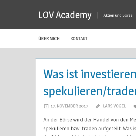
Zum
LOV Academy
Inhalt
Aktien und Börse
springen
ÜBER MICH
KONTAKT
Was ist investiere
spekulieren/trade
17. NOVEMBER 2017
LARS VOGEL
An der Börse wird der Handel von den Meis
spekulieren bzw. traden aufgeteilt. Was i