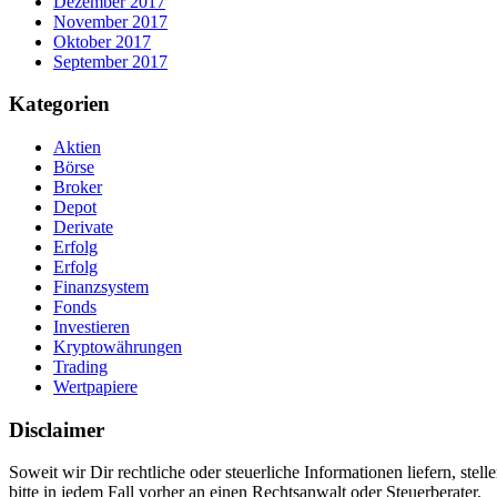
Dezember 2017
November 2017
Oktober 2017
September 2017
Kategorien
Aktien
Börse
Broker
Depot
Derivate
Erfolg
Erfolg
Finanzsystem
Fonds
Investieren
Kryptowährungen
Trading
Wertpapiere
Disclaimer
Soweit wir Dir rechtliche oder steuerliche Informationen liefern, stel
bitte in jedem Fall vorher an einen Rechtsanwalt oder Steuerberater.