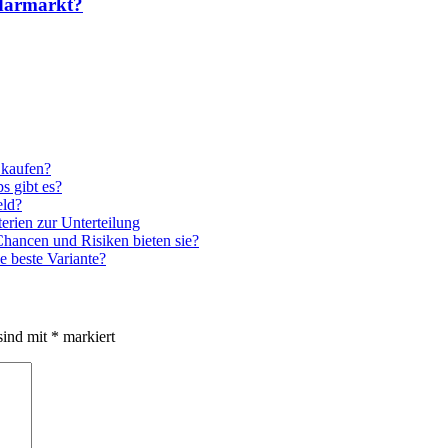
ndärmarkt?
 kaufen?
s gibt es?
eld?
erien zur Unterteilung
hancen und Risiken bieten sie?
e beste Variante?
sind mit
*
markiert