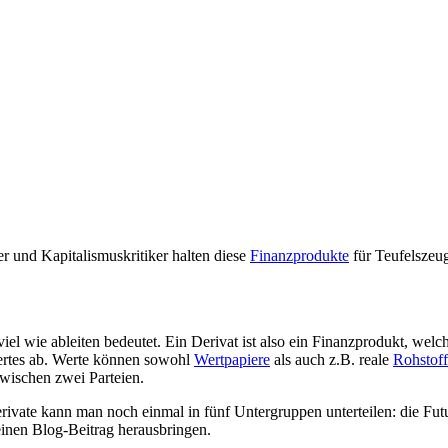
r und Kapitalismuskritiker halten diese
Finanzprodukte
für Teufelszeu
l wie ableiten bedeutet. Ein Derivat ist also ein Finanzprodukt, welch
ertes ab. Werte können sowohl
Wertpapiere
als auch z.B. reale
Rohstof
zwischen zwei Parteien.
ivate kann man noch einmal in fünf Untergruppen unterteilen: die Futu
einen Blog-Beitrag herausbringen.