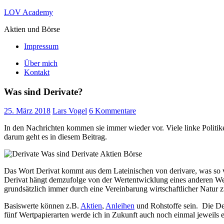
Zum
LOV Academy
Inhalt
Aktien und Börse
springen
Impressum
Über mich
Kontakt
Was sind Derivate?
25. März 2018
Lars Vogel
6 Kommentare
In den Nachrichten kommen sie immer wieder vor. Viele linke Politike
darum geht es in diesem Beitrag.
Das Wort Derivat kommt aus dem Lateinischen von derivare, was so vie
Derivat hängt demzufolge von der Wertentwicklung eines anderen W
grundsätzlich immer durch eine Vereinbarung wirtschaftlicher Natur 
Basiswerte können z.B.
Aktien
,
Anleihen
und Rohstoffe sein. Die Der
fünf Wertpapierarten werde ich in Zukunft auch noch einmal jeweils 