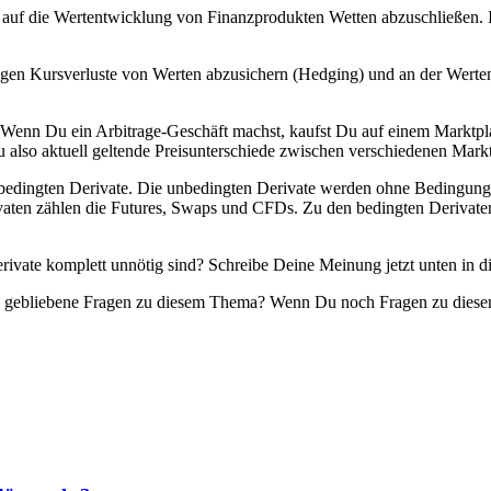
auf die Wertentwicklung von Finanzprodukten Wetten abzuschließen. I
 gegen Kursverluste von Werten abzusichern (Hedging) und an der Wer
 Wenn Du ein Arbitrage-Geschäft machst, kaufst Du auf einem Marktpl
Du also aktuell geltende Preisunterschiede zwischen verschiedenen Markt
bedingten Derivate. Die unbedingten Derivate werden ohne Bedingung, 
vaten zählen die Futures, Swaps und CFDs. Zu den bedingten Derivaten 
erivate komplett unnötig sind? Schreibe Deine Meinung jetzt unten in
n gebliebene Fragen zu diesem Thema? Wenn Du noch Fragen zu diesem 
.