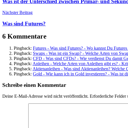
Was ist der Unterschied zwischen Primär- und Seku
Nächster Beitrag
Was sind Futures?
6 Kommentare
Pingback:
Futures - Was sind Futures? - Wo kannst Du Futures
Pingback:
Swaps - Was ist ein Swap? - Welche Arten von Swap
Pingback:
CFD - Was sind CFDs? - Wie verdienst Du damit G
Pingback:
Anleihen - Welche Arten von Anleihen gibt es? - Krit
Pingback:
Aktienanleihen - Was sind Aktienanleihen? Welche C
Pingback:
Gold - Wie kann ich in Gold investieren? - Was ist di
Schreibe einen Kommentar
Deine E-Mail-Adresse wird nicht veröffentlicht.
Erforderliche Felder 